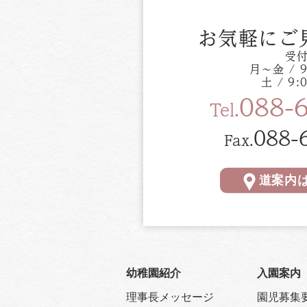
お気軽にご
受
月〜金 / 9
土 / 9:
088-
Tel.
088-
Fax.
道案内
幼稚園紹介
入園案内
理事長メッセージ
園児募集