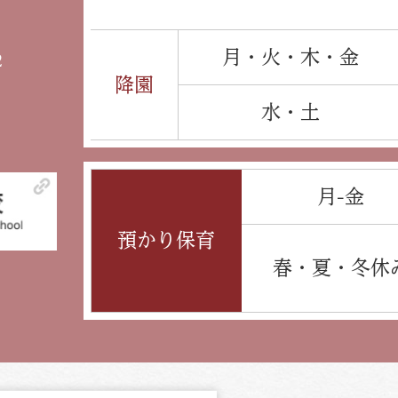
月・火・木・金
2
降園
水・土
月-金
預かり保育
春・夏・冬休