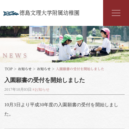
徳島文理大学附属幼稚園
幼稚園紹介
入園案内
NEWS
園の特色
TOP
>
お知らせ
>
お知らせ
>
入園願書の受付を開始しました
入園願書の受付を開始しました
年間行事
2017年10月03日
#お知らせ
よくある質問
10月3日より平成30年度の入園願書の受付を開始しまし
文理だより
た。
お知らせ
アクセス