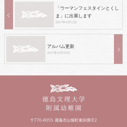
PHOTO
資料請求
「ウーマンフェスタインとくし
ま」に出展します
お問い合わせはこちら
2017年4月12日
088-653-4941
Tel.
受付時間
アルバム更新
月〜金 / 9:00-18:00
2017年10月25日
土 / 9:00-12:00
〒770-8055 徳島市山城町東浜傍示2