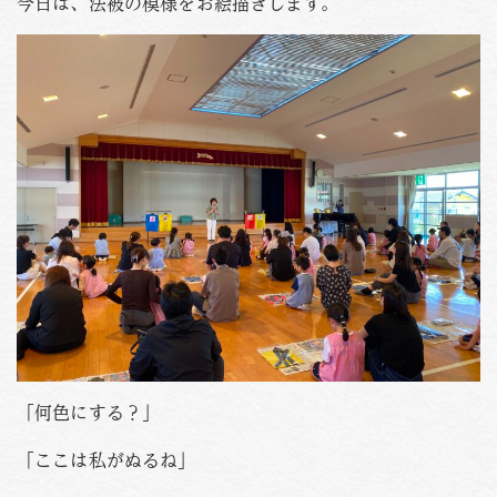
今日は、法被の模様をお絵描きします。
PHOTO
資料請求
お問い合わせはこちら
088-653-4941
Tel.
受付時間
月〜金 / 9:00-18:00
土 / 9:00-12:00
「何色にする？」
「ここは私がぬるね」