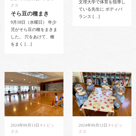
文理大学で体育を指導し
クス
ている先生に ボディバ
そら豆の種まき
ランス […]
9月18日（水曜日） 年少
児がそら豆の種をまきま
した。 穴をあけて、種
をまく […]
2024年09月13日
#トピッ
2024年09月12日
#トピッ
クス
クス