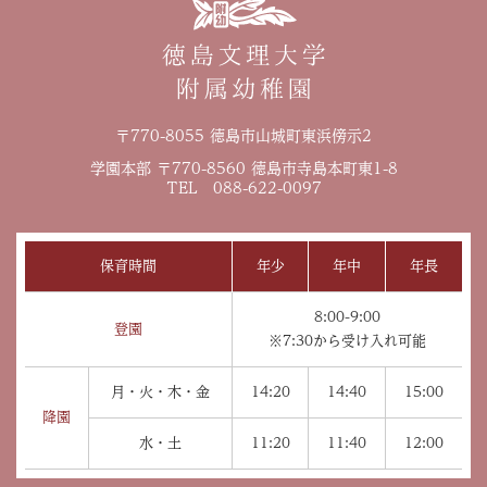
〒770-8055 徳島市山城町東浜傍示2
学園本部 〒770-8560 徳島市寺島本町東1-8
TEL 088-622-0097
保育時間
年少
年中
年長
8:00-9:00
登園
※7:30から受け入れ可能
月・火・木・金
14:20
14:40
15:00
降園
水・土
11:20
11:40
12:00