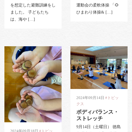
を想定した避難訓練をし
運動会の柔軟体操 「🌻
ました。 子どもたち
ひまわり体操& […]
は、海や […]
2024年09月14日
#トピッ
クス
ボディバランス・
ストレッチ
9月14日（土曜日） 徳島
2024年09月18日
#トピッ