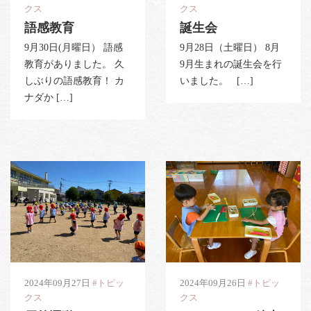
クス
クス
PHOTO
資料請求
語感教育
誕生会
9月30日(月曜日） 語感
9月28日（土曜日） 8月
お問い合わせはこちら
教育がありました。 久
9月生まれの誕生会を行
088-653-4941
Tel.
しぶりの語感教育！ カ
いました。 […]
ナダか […]
受付時間
月〜金 / 9:00-18:00
土 / 9:00-12:00
2024年09月27日
#トピッ
2024年09月26日
#トピッ
クス
クス