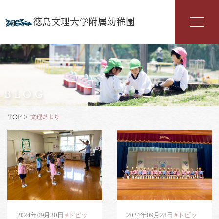
徳島文理大学附属幼稚園
幼稚園紹介
入園案内
BLOG
園の特色
TOP
>
文理だより
年間行事
よくある質問
文理だより
お知らせ
アクセス
2024年09月30日
#トピッ
2024年09月28日
#トピッ