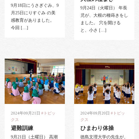
9月18日にうさぎぐみ、9
9月24日（火曜日） 年長
月25日にりすぐみ の美
児が、大根の種蒔きをし
感教育がありました。
ました。 穴を開ける
今回 […]
と、小さ […]
2024年09月21日
#トピッ
2024年09月20日
#トピッ
クス
クス
避難訓練
ひまわり体操
9月21日（土曜日） 高潮
徳島文理大学の先生が、