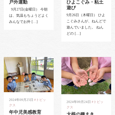
戸外運動
ひよこぐみ・粘土
遊び
9月27日(金曜日） 今朝
9月26日（木曜日） ひよ
は、気温もちょうどよく
こぐみさんが、ねんどで
みんなでお外 […]
遊んでいました。 ねん
どの […]
2024年09月25日
#トピッ
2024年09月24日
#トピッ
クス
クス
年中児美感教育
大根の種まき