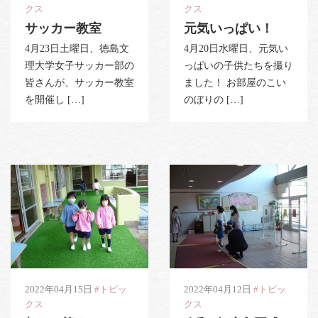
クス
クス
PHOTO
資料請求
サッカー教室
元気いっぱい！
4月23日土曜日、徳島文
4月20日水曜日、元気い
お問い合わせはこちら
理大学女子サッカー部の
っぱいの子供たちを撮り
088-653-4941
Tel.
皆さんが、サッカー教室
ました！ お部屋のこい
を開催し […]
のぼりの […]
受付時間
月〜金 / 9:00-18:00
土 / 9:00-12:00
2022年04月15日
#トピッ
2022年04月12日
#トピッ
クス
クス