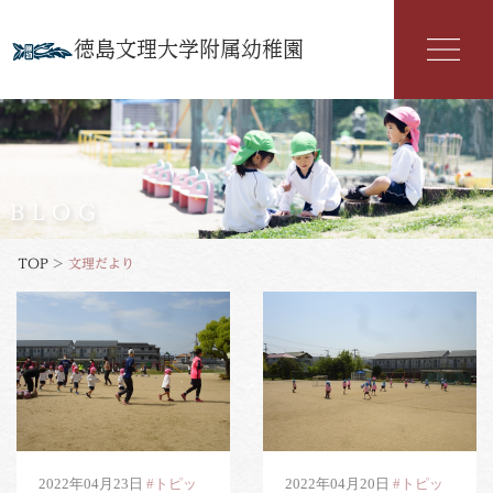
徳島文理大学附属幼稚園
幼稚園紹介
入園案内
BLOG
園の特色
TOP
>
文理だより
年間行事
よくある質問
文理だより
お知らせ
アクセス
2022年04月23日
#トピッ
2022年04月20日
#トピッ