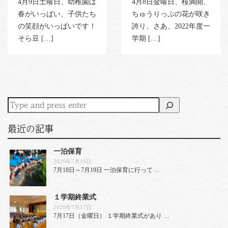
4月9日土曜日、幼稚園は
4月8日金曜日、桜満開、
春がいっぱい、子供たち
ちゅうりっぷの花が咲き
の笑顔がいっぱいです！
誇り、さあ、2022年度一
そら豆 […]
学期 […]
最近の記事
一泊保育
2026年7月19日
7月18日～7月19日 一泊保育に行って …
１学期終業式
2026年7月17日
7月17日（金曜日） １学期終業式があり …