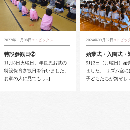
2022年11月08日
#トピックス
2024年09月02日
#トピッ
特設参観日②
始業式・入園式・
11月8日火曜日、年長児お茶の
9月2日（月曜日）始
特設保育参観日を行いました。
ました。 リズム室
お家の人に見ても […]
子どもたちが勢ぞ […