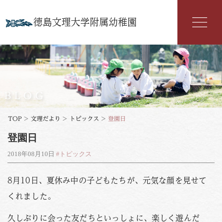
徳島文理大学附属幼稚園
幼稚園紹介
入園案内
BLOG
園の特色
TOP
>
文理だより
>
トピックス
>
登園日
登園日
年間行事
2018年08月10日
#トピックス
よくある質問
8月10日、夏休み中の子どもたちが、元気な顔を見せて
文理だより
くれました。
お知らせ
アクセス
久しぶりに会った友だちといっしょに、楽しく遊んだ