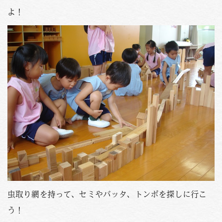
PHOTO
資料請求
よ！
お問い合わせはこちら
088-653-4941
Tel.
受付時間
月〜金 / 9:00-18:00
土 / 9:00-12:00
虫取り網を持って、セミやバッタ、トンボを探しに行こ
う！