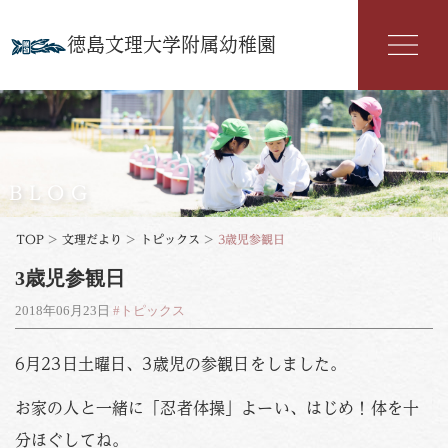
徳島文理大学附属幼稚園
幼稚園紹介
入園案内
BLOG
園の特色
TOP
>
文理だより
>
トピックス
>
3歳児参観日
3歳児参観日
年間行事
2018年06月23日
#トピックス
よくある質問
6月23日土曜日、3歳児の参観日をしました。
文理だより
お家の人と一緒に「忍者体操」よーい、はじめ！体を十
お知らせ
アクセス
分ほぐしてね。