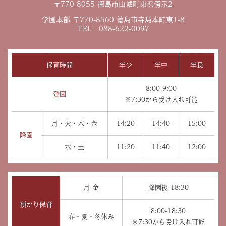
〒770-8055 徳島市山城町東浜傍示2
学園本部 〒770-8560 徳島市寺島本町東1-8
TEL 088-622-0097
保育時間
年少
年中
年長
8:00-9:00
登園
※7:30から受け入れ可能
月・火・木・金
14:20
14:40
15:00
降園
水・土
11:20
11:40
12:00
月-金
降園後-18:30
預かり保育
8:00-18:30
春・夏・冬休み
※7:30から受け入れ可能