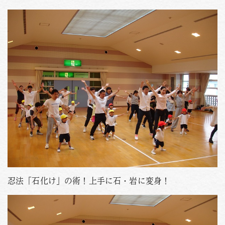
PHOTO
資料請求
お問い合わせはこちら
088-653-4941
Tel.
受付時間
月〜金 / 9:00-18:00
土 / 9:00-12:00
忍法「石化け」の術！上手に石・岩に変身！