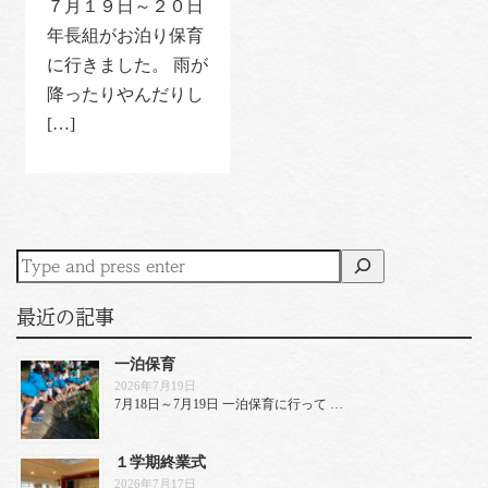
７月１９日～２０日
年長組がお泊り保育
に行きました。 雨が
降ったりやんだりし
[…]
最近の記事
一泊保育
2026年7月19日
7月18日～7月19日 一泊保育に行って …
１学期終業式
2026年7月17日