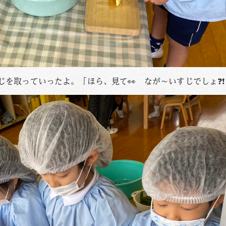
を取っていったよ。「ほら、見て👀 なが～いすじでしょ❓❗