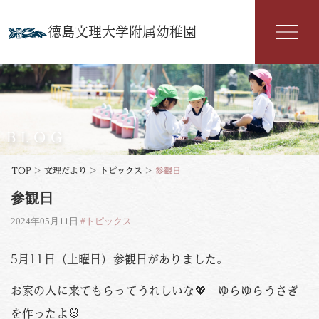
徳島文理大学附属幼稚園
幼稚園紹介
入園案内
BLOG
園の特色
TOP
>
文理だより
>
トピックス
>
参観日
参観日
年間行事
2024年05月11日
#トピックス
よくある質問
5月11日（土曜日）参観日がありました。
文理だより
お家の人に来てもらってうれしいな💖 ゆらゆらうさぎ
お知らせ
アクセス
を作ったよ🐰