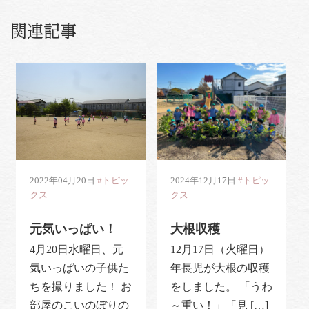
関連記事
2022年04月20日
#トピッ
2024年12月17日
#トピッ
クス
クス
元気いっぱい！
大根収穫
4月20日水曜日、元
12月17日（火曜日）
気いっぱいの子供た
年長児が大根の収穫
ちを撮りました！ お
をしました。 「うわ
部屋のこいのぼりの
～重い！」「見 […]