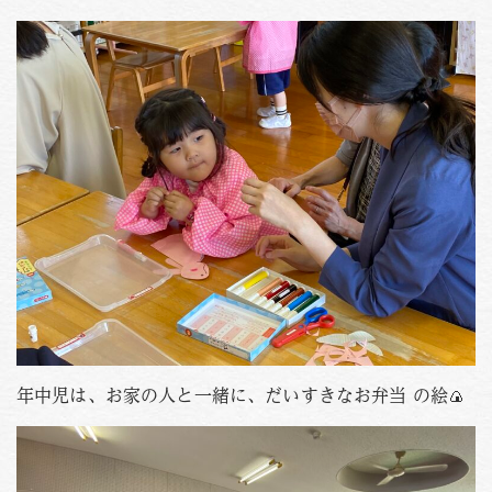
PHOTO
資料請求
お問い合わせはこちら
088-653-4941
Tel.
受付時間
月〜金 / 9:00-18:00
土 / 9:00-12:00
年中児は、お家の人と一緒に、だいすきなお弁当 の絵🍙