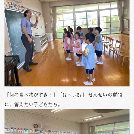
PHOTO
資料請求
お問い合わせはこちら
088-653-4941
Tel.
受付時間
月〜金 / 9:00-18:00
土 / 9:00-12:00
「何の食べ物がすき？」「は～い🙋」 せんせいの質問
に、答えたい子どもたち。