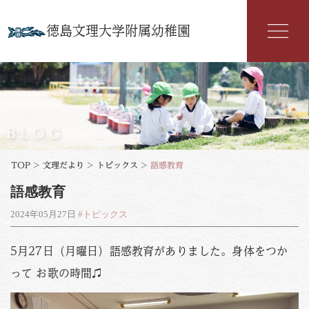
徳島文理大学附属幼稚園
幼稚園紹介
入園案内
BLOG
園の特色
TOP
>
文理だより
>
トピックス
>
語感教育
語感教育
年間行事
2024年05月27日
#トピックス
よくある質問
5月27日（月曜日）語感教育がありました。身体をつか
文理だより
って お歌の時間♫
お知らせ
アクセス