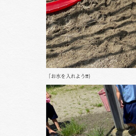
「お水を入れよう❗❗｝