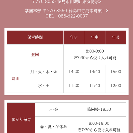
〒770-8055 徳島市山城町東浜傍示2
学園本部 〒770-8560 徳島市寺島本町東1-8
TEL 088-622-0097
保育時間
年少
年中
年長
8:00-9:00
登園
※7:30から受け入れ可能
月・火・木・金
14:20
14:40
15:00
降園
水・土
11:20
11:40
12:00
月-金
降園後-18:30
預かり保育
8:00-18:30
春・夏・冬休み
※7:30から受け入れ可能