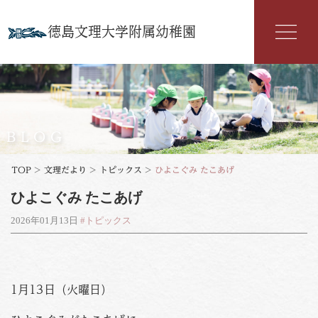
徳島文理大学附属幼稚園
幼稚園紹介
入園案内
BLOG
園の特色
TOP
>
文理だより
>
トピックス
>
ひよこぐみ たこあげ
ひよこぐみ たこあげ
年間行事
2026年01月13日
#トピックス
よくある質問
文理だより
1月13日（火曜日）
お知らせ
アクセス