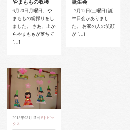
やまももの収穫
誕生会
6月20日月曜日、や
7月12日(土曜日) 誕
まももの総採りをし
生日会がありまし
ました。 さあ、上か
た。 お家の人の笑顔
らやまももが落ちて
が […]
[…]
2018年03月15日
#トピッ
クス