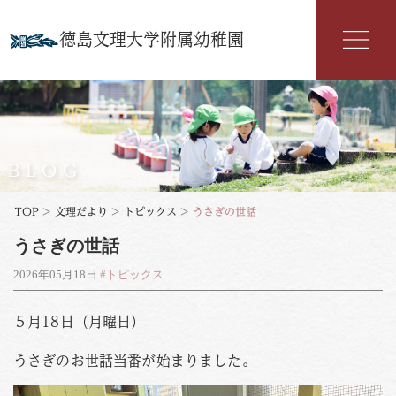
徳島文理大学附属幼稚園
幼稚園紹介
入園案内
BLOG
園の特色
TOP
>
文理だより
>
トピックス
>
うさぎの世話
うさぎの世話
年間行事
2026年05月18日
#トピックス
よくある質問
５月18日（月曜日）
文理だより
うさぎのお世話当番が始まりました。
お知らせ
アクセス