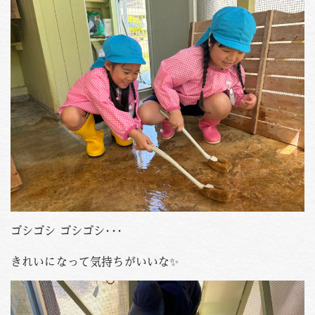
PHOTO
資料請求
お問い合わせはこちら
088-653-4941
Tel.
受付時間
月〜金 / 9:00-18:00
土 / 9:00-12:00
ゴシゴシ ゴシゴシ･･･
きれいになって気持ちがいいな✨