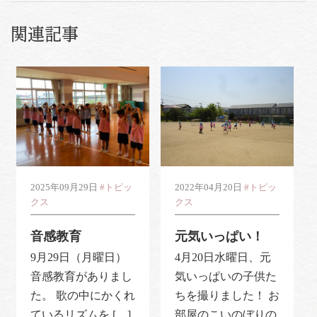
関連記事
2025年09月29日
#トピッ
2022年04月20日
#トピッ
クス
クス
音感教育
元気いっぱい！
9月29日（月曜日）
4月20日水曜日、元
音感教育がありまし
気いっぱいの子供た
た。 歌の中にかくれ
ちを撮りました！ お
ているリズムを […]
部屋のこいのぼりの