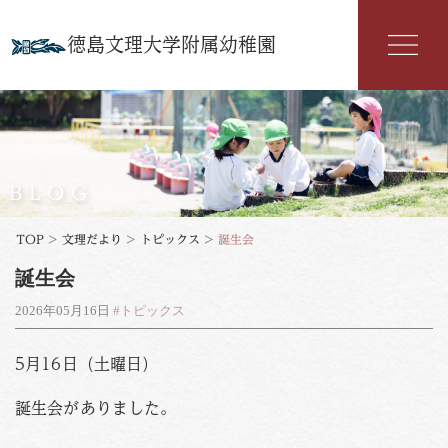
徳島文理大学附属幼稚園
幼稚園紹介
入園案内
BLOG
園の特色
TOP
>
文理だより
>
トピックス
>
誕生会
誕生会
年間行事
2026年05月16日
#トピックス
よくある質問
5月16日（土曜日）
文理だより
誕生会がありました。
お知らせ
アクセス