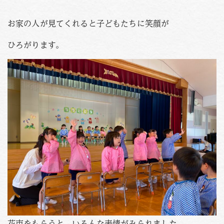
PHOTO
資料請求
お家の人が見てくれると子どもたちに笑顔が
お問い合わせはこちら
ひろがります。
088-653-4941
Tel.
受付時間
月〜金 / 9:00-18:00
土 / 9:00-12:00
花束をもらうと、いろんな表情がみられました。