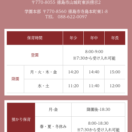
〒770-8055 徳島市山城町東浜傍示2
学園本部 〒770-8560 徳島市寺島本町東1-8
TEL 088-622-0097
保育時間
年少
年中
年長
8:00-9:00
登園
※7:30から受け入れ可能
月・火・木・金
14:20
14:40
15:00
降園
水・土
11:20
11:40
12:00
月-金
降園後-18:30
預かり保育
8:00-18:30
春・夏・冬休み
※7:30から受け入れ可能