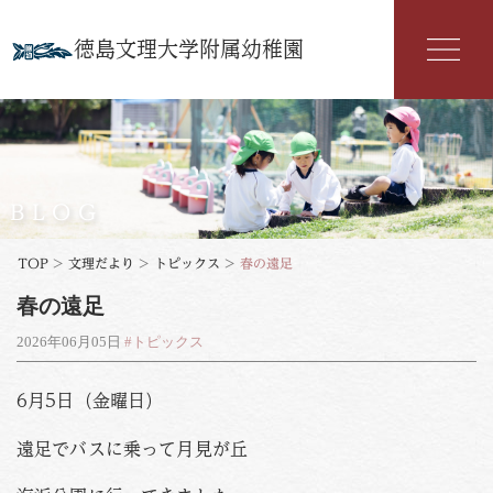
徳島文理大学附属幼稚園
幼稚園紹介
入園案内
BLOG
園の特色
TOP
>
文理だより
>
トピックス
>
春の遠足
春の遠足
年間行事
2026年06月05日
#トピックス
よくある質問
6月5日（金曜日）
文理だより
遠足でバスに乗って月見が丘
お知らせ
アクセス