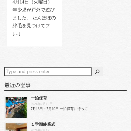
4月14日（火曜日）
年少児が戸外で遊び
ました。 たんぽぽの
綿毛を見つけてフ
[…]
最近の記事
一泊保育
2026年7月19日
7月18日～7月19日 一泊保育に行って …
１学期終業式
2026年7月17日