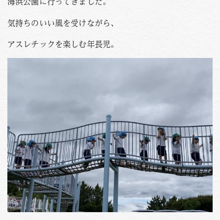
海浜公園に行ってきました。
PHOTO
資料請求
気持ちのいい風を受けながら、
お問い合わせはこちら
アスレチックを楽しむ年長児。
088-653-4941
Tel.
受付時間
月〜金 / 9:00-18:00
土 / 9:00-12:00