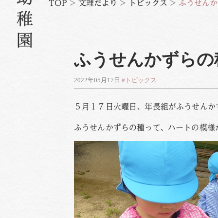
TOP
>
文理だより
>
トピックス
>
ふうせんか
ふうせんかずらの
2022年05月17日
#トピックス
５月１７日火曜日、年長組がふうせんか
ふうせんかずらの種って、ハートの模様