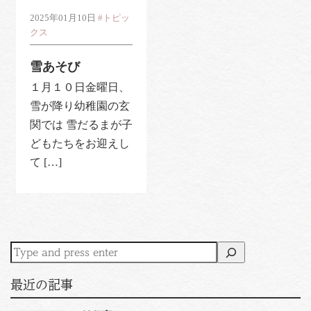
2025年01月10日
#トピッ
クス
雪あそび
１月１０日金曜日、
雪が降り幼稚園の玄
関では 雪だるまが子
どもたちをお迎えし
て […]
最近の記事