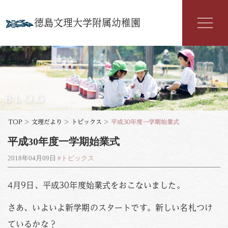
徳島文理大学附属幼稚園
幼稚園紹介
入園案内
BLOG
園の特色
TOP
>
文理だより
>
トピックス
>
平成30年度一学期始業式
平成30年度一学期始業式
年間行事
2018年04月09日
#トピックス
よくある質問
4月9日、平成30年度始業式をおこないました。
文理だより
さあ、いよいよ新学期のスタートです。新しい名札つけ
お知らせ
アクセス
ているかな？