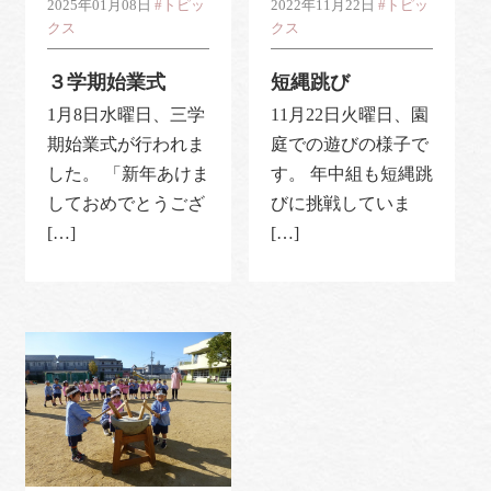
2025年01月08日
#トピッ
2022年11月22日
#トピッ
クス
クス
３学期始業式
短縄跳び
1月8日水曜日、三学
11月22日火曜日、園
期始業式が行われま
庭での遊びの様子で
した。 「新年あけま
す。 年中組も短縄跳
しておめでとうござ
びに挑戦していま
[…]
[…]