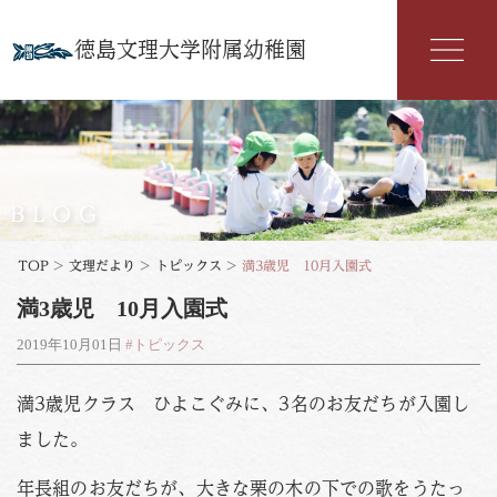
徳島文理大学附属幼稚園
幼稚園紹介
入園案内
BLOG
園の特色
TOP
>
文理だより
>
トピックス
>
満3歳児 10月入園式
満3歳児 10月入園式
年間行事
2019年10月01日
#トピックス
よくある質問
満3歳児クラス ひよこぐみに、3名のお友だちが入園し
文理だより
ました。
お知らせ
アクセス
年長組のお友だちが、大きな栗の木の下での歌をうたっ