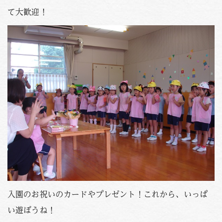
PHOTO
資料請求
て大歓迎！
お問い合わせはこちら
088-653-4941
Tel.
受付時間
月〜金 / 9:00-18:00
土 / 9:00-12:00
入園のお祝いのカードやプレゼント！これから、いっぱ
い遊ぼうね！