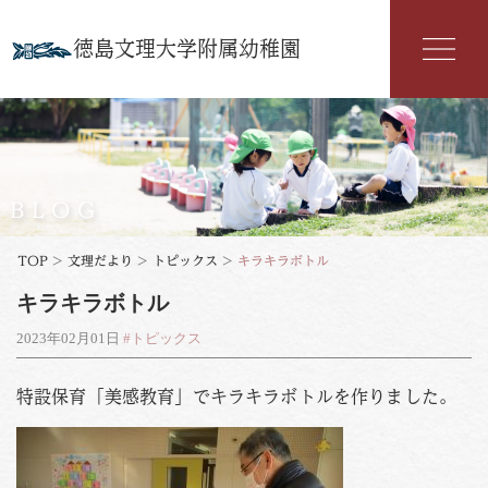
徳島文理大学附属幼稚園
幼稚園紹介
入園案内
BLOG
園の特色
TOP
>
文理だより
>
トピックス
>
キラキラボトル
キラキラボトル
年間行事
2023年02月01日
#トピックス
よくある質問
特設保育「美感教育」でキラキラボトルを作りました。
文理だより
お知らせ
アクセス