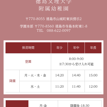
〒770-8055 徳島市山城町東浜傍示2
学園本部 〒770-8560 徳島市寺島本町東1-8
TEL 088-622-0097
保育時間
年少
年中
年長
8:00-9:00
登園
※7:30から受け入れ可能
月・火・木・金
14:20
14:40
15:00
降園
水・土
11:20
11:40
12:00
月-金
降園後-18:30