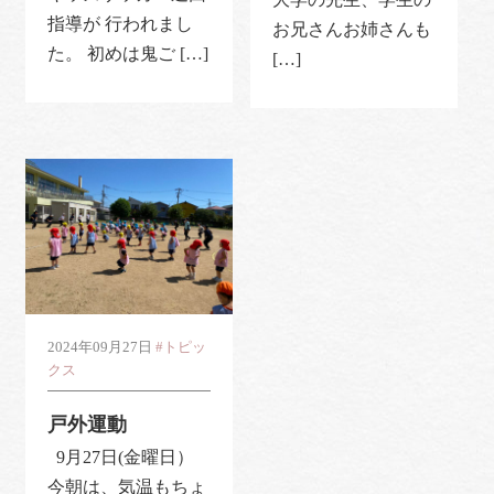
指導が 行われまし
お兄さんお姉さんも
た。 初めは鬼ご […]
[…]
2024年09月27日
#トピッ
クス
戸外運動
9月27日(金曜日）
今朝は、気温もちょ