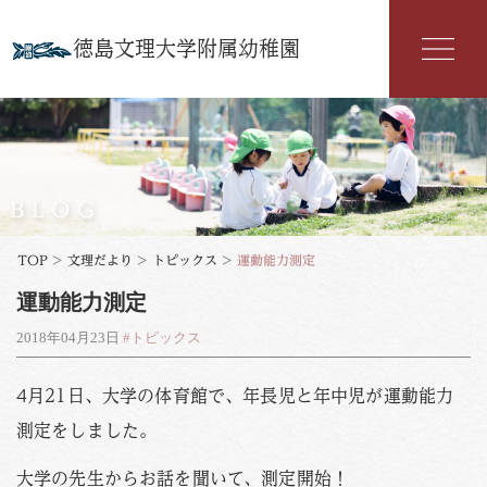
徳島文理大学附属幼稚園
幼稚園紹介
入園案内
BLOG
園の特色
TOP
>
文理だより
>
トピックス
>
運動能力測定
運動能力測定
年間行事
2018年04月23日
#トピックス
よくある質問
4月21日、大学の体育館で、年長児と年中児が運動能力
文理だより
測定をしました。
お知らせ
アクセス
大学の先生からお話を聞いて、測定開始！