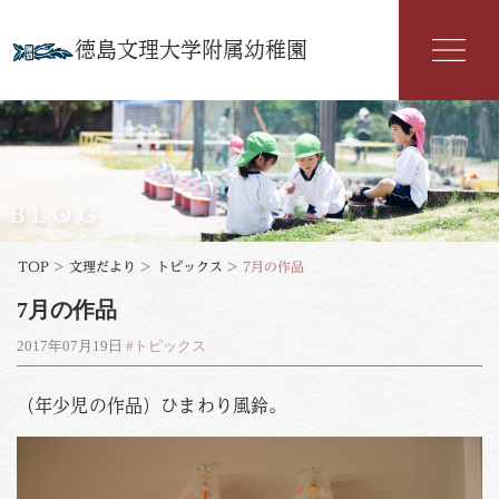
徳島文理大学附属幼稚園
幼稚園紹介
入園案内
BLOG
園の特色
TOP
>
文理だより
>
トピックス
>
7月の作品
7月の作品
年間行事
2017年07月19日
#トピックス
よくある質問
（年少児の作品）ひまわり風鈴。
文理だより
お知らせ
アクセス