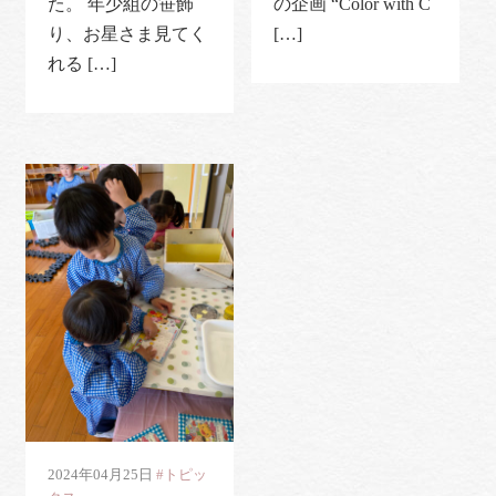
た。 年少組の笹飾
の企画 “Color with C
り、お星さま見てく
[…]
れる […]
2024年04月25日
#トピッ