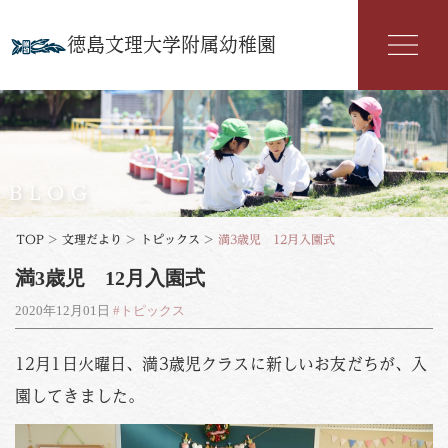
徳島文理大学附属幼稚園
幼稚園紹介
入園案内
BLOG
園の特色
TOP
>
文理だより
>
トピックス
>
満3歳児 12月入園式
満3歳児 12月入園式
年間行事
2020年12月01日
#トピックス
よくある質問
12月1日火曜日、満3歳児クラスに新しいお友だちが、入
文理だより
園してきました。
お知らせ
アクセス