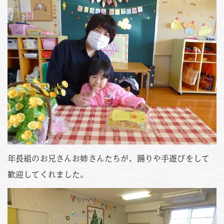
PHOTO
資料請求
お問い合わせはこちら
088-653-4941
Tel.
受付時間
月〜金 / 9:00-18:00
土 / 9:00-12:00
年長組のお兄さんお姉さんたちが、踊りや手遊びをして
歓迎してくれました。