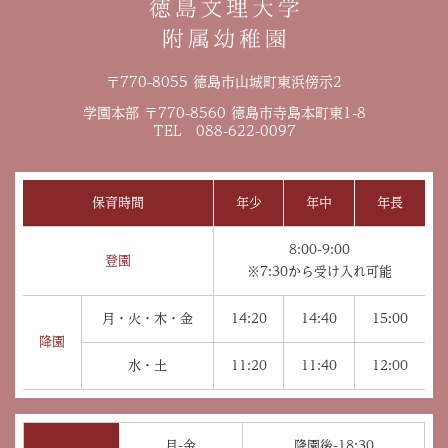
〒770-8055 徳島市山城町東浜傍示2
学園本部 〒770-8560 徳島市寺島本町東1-8
TEL 088-622-0097
保育時間
年少
年中
年長
8:00-9:00
登園
※7:30から受け入れ可能
月・火・木・金
14:20
14:40
15:00
降園
水・土
11:20
11:40
12:00
月-金
降園後-18:30